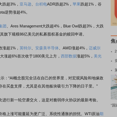
大跌超3%，
亚马逊
、
台积电
ADR跌超2%，
苹果
跌超1%，谷
ta逆势涨超4%。
集团
、Ares Management大跌超4%，Blue Owl跌超3%，大跌
p宣布暂停其旗下规模86亿美元的私募股权基金的赎回申请。
焦
数涨超1%，
英特尔
、
安森美半导体
、AMD涨超4%，
迈威尔
大涨超6%首次收于1800美元上方，
西部数据
涨超5%，
美光
eld表示：“AI概念股完全活在自己的世界里，对宏观风险和地缘政
存在买盘支撑，尤其是在其他板块吸引力下降的日子里。”
进行新一轮空袭交火，这是对脆弱停火协议的最新考验。
“国
上涨可能蔓延为更广泛、系统性通胀的担忧。WTI原油
期