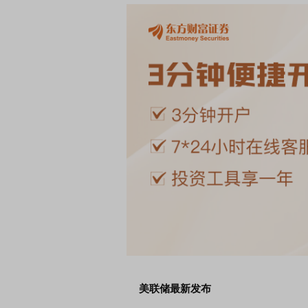
K90 至尊版 新品发布会
首席连线｜东方财富证券陈果：A
风，将吹向何处
美联储最新发布