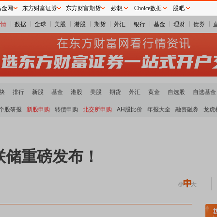
基金网
东方财富证券
东方财富期货
妙想
Choice数据
股吧
行情
数据
全球
美股
港股
期货
外汇
银行
基金
理财
债券
块
排行
新股
基金
港股
美股
期货
外汇
黄金
自选股
自选基金
个股研报
新股申购
转债申购
北交所申购
AH股比价
年报大全
融资融券
龙虎
联储重磅发布！
能源金属板块领涨
元件板块走强
半导体板块活跃
沪深资金流向
A股估值分析全