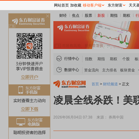
网站首页
加收藏
移动客户端
东方财富
天天
财经
焦点
股票
新股
期指
期权
关
闭
行情中心
指数
期指
期权
个股
板
数据中心
资金流向
主力排名
板块资金
首页
>
财经频道
>
正文
凌晨全线杀跌！美
2026年06月04日 07:38
来源： 券商中国