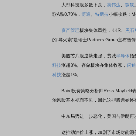
大型科技股多数下跌，
英伟达
、
微软
歌A跌0.79%，
博通
、
特斯拉
小幅收跌；Me
资产管理
板块集体重挫，KKR、
黑石
的“导火索”是瑞士Partners Grou
美股芯片股逆势走强，费城
半导体
指
科技
涨超3%。存储板块亦集体收涨，
闪迪
科技
涨超1%。
Baird投资策略分析师Ross Mayfi
治风险基本视而不见，因此这些股票始终
中东局势进一步恶化，美国与伊朗再次
这推动油价上涨，加剧了市场对能源价格