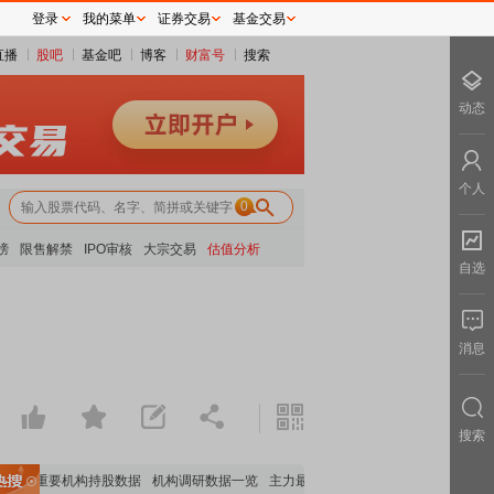
登录
我的菜单
证券交易
基金交易
直播
股吧
基金吧
博客
财富号
搜索
动态
个人
0
榜
限售解禁
IPO审核
大宗交易
估值分析
自选
消息
搜索
览
重要机构持股数据
机构调研数据一览
主力最新动向
上市公司限售股解禁一览