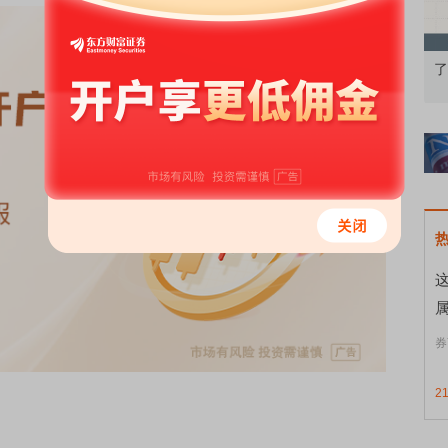
股再平衡的
债券知识通识：从基础认知到特色品种
了解北交
券
2