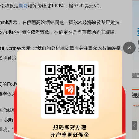
；布伦特原油
期货
结算价收涨1.89%，报97.81美元/桶。
e Schmit表示，在伊朗高浓缩铀问题、霍尔木兹海峡及黎巴嫩局
议落地的可能性依然较低，不确定性是当前市场的主旋律。
ll Northey表示：“我们的分析框架重点关注霍尔木兹海峡是
影响通胀预期的关键变量。封锁持续时间越长，美联储在
FedWatch工具，金融市场目前定价显示，美联储12月会
率仅为9.1%。
视
总统特朗普当地时间3日在白宫说，美国同伊朗的谈判进展
：“我听说谈判本身进行得非常顺利，实际上是相当顺利……
揭晓。”