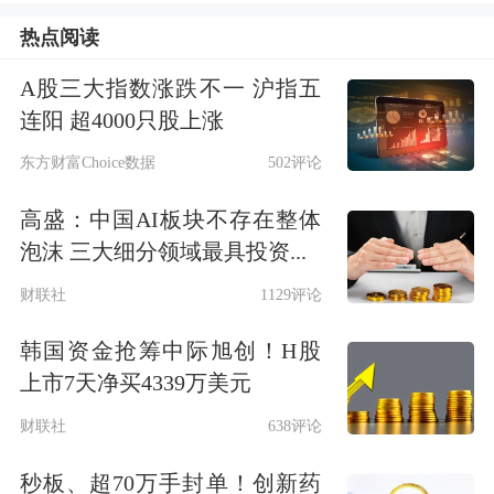
热点阅读
A股三大指数涨跌不一 沪指五
连阳 超4000只股上涨
东方财富Choice数据
502评论
高盛：中国AI板块不存在整体
泡沫 三大细分领域最具投资...
财联社
1129评论
韩国资金抢筹中际旭创！H股
上市7天净买4339万美元
财联社
638评论
秒板、超70万手封单！创新药