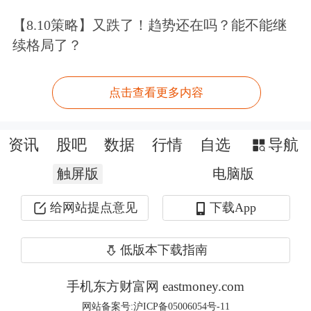
【8.10策略】又跌了！趋势还在吗？能不能继
续格局了？
宏观产经
点击查看更多内容
新华社：
据伊朗塔斯尼姆通讯社3日报
资讯
股吧
数据
行情
自选
导航
道，伊朗伊斯兰议会副议长阿里·尼克
触屏版
电脑版
扎德表示，伊朗外交部已获伊朗最高领
给网站提点意见
下载App
袖穆杰塔巴·哈梅内伊批准，成立霍尔
木兹海峡问题工作组。尼克扎德说，该
低版本下载指南
工作组将与包括武装部队等其他机构协
手机东方财富网 eastmoney.com
调，起草有关霍尔木兹海峡的法律制
网站备案号:沪ICP备05006054号-11