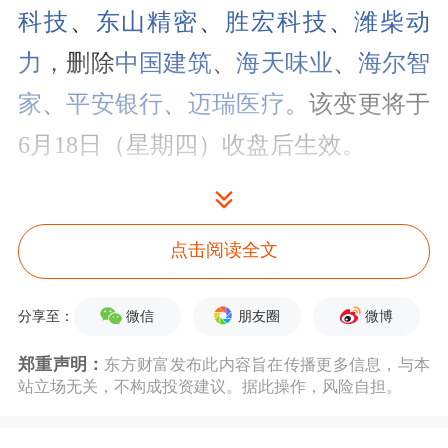
科技
、
东山精密
、
胜宏科技
、
潍柴动
力
，删除
中国建筑
、
海天味业
、
海尔智
家
、
平安银行
、
迈瑞医疗
。该变更将于
6月18日（星期四）收盘后生效。
从调整名单来看，此次纳入的科技股含
量较高，且相关个股股价年内表现非常
点击阅读全文
亮眼，兆易创新、澜起科技、东山精密
微信
朋友圈
微博
分享至：
股价年内累计涨幅均超100%。业内人
士指出，富时罗素指数是全球众多指数
郑重声明：
东方财富发布此内容旨在传播更多信息，与本
站立场无关，不构成投资建议。据此操作，风险自担。
型基金的跟踪基准，一旦某只股票被纳