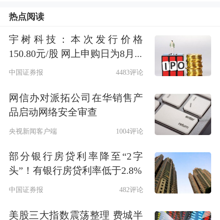
入指数，这些以“复制指数”为目标的基
热点阅读
金就必须在生效日附近强制买入该股
宇树科技：本次发行价格
票。
150.80元/股 网上申购日为8月...
富时A50指数调整
中国证券报
4483评论
网信办对派拓公司在华销售产
北京时间6月3日下午，富时罗素宣布，
品启动网络安全审查
对富时中国50指数、富时中国A50指
央视新闻客户端
1004评论
数、富时中国A150指数、富时中国
部分银行房贷利率降至“2字
A200指数、富时中国A400指数的审核
头”！有银行房贷利率低于2.8%
变更。
中国证券报
482评论
其中，富时中国A50指数纳入兆易创
美股三大指数震荡整理 费城半