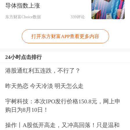
新、澜起科技、东山精密、胜宏科技、
导体指数上涨
潍柴动力，删除中国建筑、海天味业、
东方财富Choice数据
339评论
海尔智家、平安银行、迈瑞医疗。富时
打开东方财富APP查看更多内容
中国50指数纳入兆易创新、
长飞光纤光
缆
，删除
中国铁塔
、
中国中车
。
24小时点击排行
该变更将于2026年6月18日（星期四）
港股通红利五连跌，不行了？
收盘后（即6月22日星期一）生效。6月
昨天热恋 今天冷淡 明天怎么走
19日（星期五）是端午假期。
宇树科技：本次IPO发行价格150.8元，网上申
购日为8月10日！
据悉，指数定期调整的逻辑主要基于市
值变化、流动性和财务健康等多个维
操作丨A股低开高走，又冲高回落！只是温和