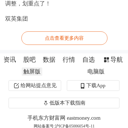
调整，划重点了！
度，成份股调整与公司股价的阶段表现
高度相关。此次调整反映了A股市场行
双英集团
情主线的变化。
点击查看更多内容
业内人士指出，富时罗素指数是全球众
多指数型基金的跟踪基准，一旦某只股
资讯
股吧
数据
行情
自选
导航
票被纳入指数，这些以“复制指数”为目
触屏版
电脑版
标的基金就必须在生效日附近强制买入
给网站提点意见
下载App
该股票。这有望带来大量的、稳定的买
盘，这一现象通常在指数调整正式生效
低版本下载指南
的当天（尤其是收盘前）会非常明显。
手机东方财富网 eastmoney.com
相关股票纳入后有望获得更多被动资金
网站备案号:沪ICP备05006054号-11