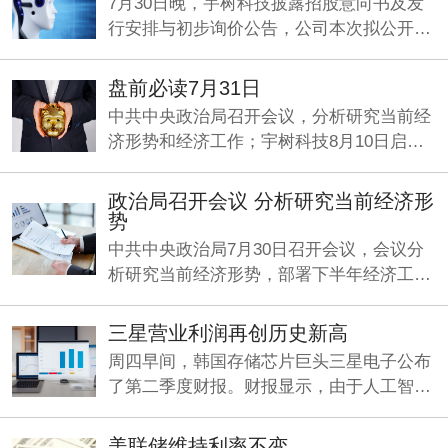
7月30日晚，宇树科技披露招股意向书及发
行安排与初步询价公告，公司本次拟公开发
行4044.6434万股，占发行后总股本的
10%，初步询价日为8月5日，网下申购日和
盘前必读7月31日
网上申购日均为8月10日，预计募资约42亿
中共中央政治局召开会议，分析研究当前经
元，对应发行估值约420亿元。
济形势和经济工作；宇树科技8月10日启动
申购；何立峰与美国财政部长贝森特、贸易
代表格里尔举行视频通话。
政治局召开会议 分析研究当前经济形
势
中共中央政治局7月30日召开会议，会议分
析研究当前经济形势，部署下半年经济工
作。中共中央总书记习近平主持会议。
三星营业利润再创历史新高
周四早间，韩国存储芯片巨头三星电子公布
了第二季度财报。财报显示，由于人工智能
（AI）旺盛需求持续推动存储芯片业务增
长，公司Q2营收、利润双双大增，其中营业
美联储维持利率不变