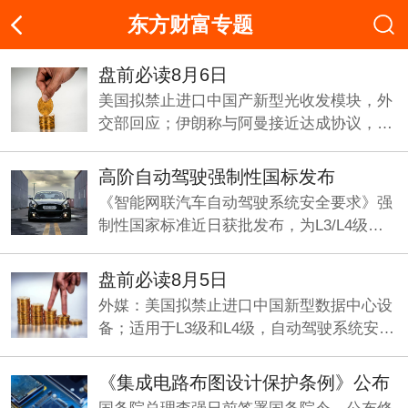
东方财富专题
盘前必读8月6日
美国拟禁止进口中国产新型光收发模块，外
交部回应；伊朗称与阿曼接近达成协议，海
峡现有两条航道将关闭；《“十五五”促进中
小企业发展规划》即将发布。
高阶自动驾驶强制性国标发布
《智能网联汽车自动驾驶系统安全要求》强
制性国家标准近日获批发布，为L3/L4级量
产划定准入基线，机构看好智能驾驶产业化
元年加速兑现。
盘前必读8月5日
外媒：美国拟禁止进口中国新型数据中心设
备；适用于L3级和L4级，自动驾驶系统安全
要求国标发布；央行今日将开展5000亿元买
断式逆回购操作。
《集成电路布图设计保护条例》公布