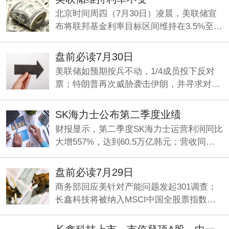
利润同比暴增1814%，再创历史新高。
北京时间周四（7月30日）凌晨，美联储宣
布将联邦基金利率目标区间维持在3.5%至
3.75%之间不变，符合市场整体预期。这是
美联储连续第五次“按兵不动”。
盘前必读7月30日
美联储如预期按兵不动，1/4成员投下反对
票；特朗普再次威胁袭击伊朗，并寻求对伊
加征关税；九部门印发《关于加强科技金融
领域数据开发利用的通知》。
SK海力士公布第二季度业绩
财报显示，第二季度SK海力士运营利润同比
大增557%，达到60.5万亿韩元；营收同比
增长257%，录得79.3万亿韩元，净利润93.9
万亿韩元，同比增长1242%。
盘前必读7月29日
商务部回应美针对产能问题发起301调查；
长鑫科技将被纳入MSCI中国全股票指数；
最高80亿元回购！“易中天”密集发声，齐看
好行业前景。