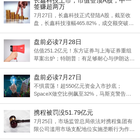
长鑫科技上市，市值登顶A股，中一
签赚超两万
7月27日，长鑫科技正式登陆A股，截至收
盘，长鑫科技涨幅465.82%，成交额突破
1400亿，最新市值3.27万亿，超越工商银行
成为目前A股总市值一哥。
盘前必读7月28日
估值251.2亿元！东方证券与上海证券重组
草案出炉；特朗普：有足够耐心与伊朗达成
新协议，否则就开打；7部门印发《疾病预
防控制“十五五”规划》。
盘前必读7月27日
不惧震荡！超550亿元资金入市抄底；
SpaceX做空比例飙至32%，马斯克警告空
头；长鑫科技周一上市，海外合约一度溢价
超5倍！这些A股公司或受益。
携程被罚没51.79亿元
7月25日，市场监管总局依法对携程集团有
限公司滥用市场支配地位实施垄断行为作出
行政处罚，罚没款合计51.79亿元。