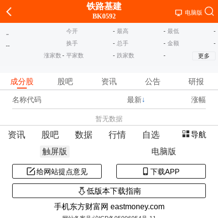
铁路基建
电脑版
BK0592
今开
-
最高
-
最低
-
-
换手
-
总手
-
金额
-
-
-
涨家数
-
平家数
-
跌家数
-
更多
成分股
股吧
资讯
公告
研报
名称代码
最新
↓
涨幅
暂无数据
资讯
股吧
数据
行情
自选
导航
触屏版
电脑版
给网站提点意见
下载APP
低版本下载指南
手机东方财富网 eastmoney.com