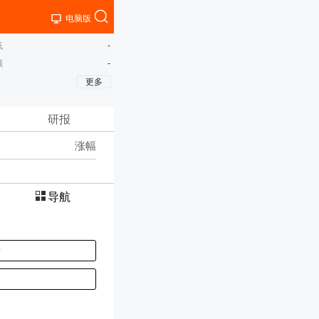
电脑版
低
-
额
-
更多
研报
涨幅
导航
P