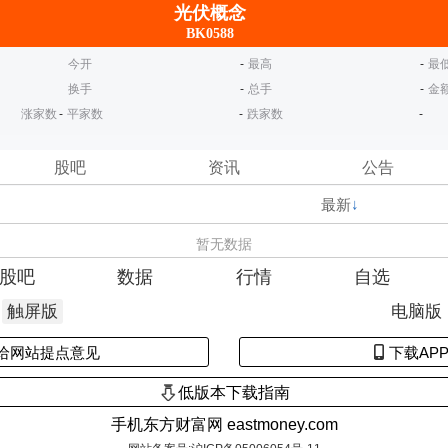
光伏概念
BK0588
今开
-
最高
-
最
换手
-
总手
-
金
涨家数
-
平家数
-
跌家数
-
股吧
资讯
公告
最新
↓
暂无数据
股吧
数据
行情
自选
触屏版
电脑版
给网站提点意见
下载AP
低版本下载指南
手机东方财富网 eastmoney.com