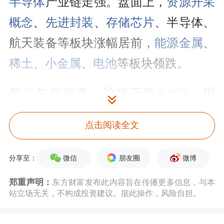
半导体
产业链走强。盘面上，
资源开采
概念
、
先进封装
、
存储芯片
、半导体、
航天装备等板块涨幅居前，
能源金属
、
稀土
、
小金属
、
电池
等板块领跌。
截止午间收盘，沪指下跌0.46%，报
3952.49点；深证成指下跌0.35%，报
点击阅读全文
14887.99点，创业板指上涨0.13%，报
3850.21点；科创50指数上涨3.19%，报
微信
朋友圈
微博
分享至：
2080.50点。
郑重声明：
东方财富发布此内容旨在传播更多信息，与本
站立场无关，不构成投资建议。据此操作，风险自担。