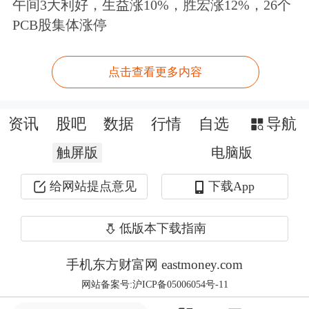
商务部等9部门近日印发的关于加快零
午间3大利好，生益涨10%，胜宏涨12%，26个
PCB股集体涨停
售业创新发展的意见，7月9日对外发
布。意见提出工作新目标，力争到2030
点击查看更多内容
年，基本形成布局合理、供给优质、业
态多元、智慧便捷、竞争有序的现代零
资讯
股吧
数据
行情
自选
导航
售体系，打造一批带动性强的零售场
触屏版
电脑版
景，推出一批融合创新的业态模式，培
给网站提点意见
下载App
育一批具有国际竞争力的零售企业。
低版本下载指南
美军对伊朗发动新一轮打击
手机东方财富网 eastmoney.com
央视记者当地时间7月8日获悉，一名美
网站备案号:沪ICP备05006054号-11