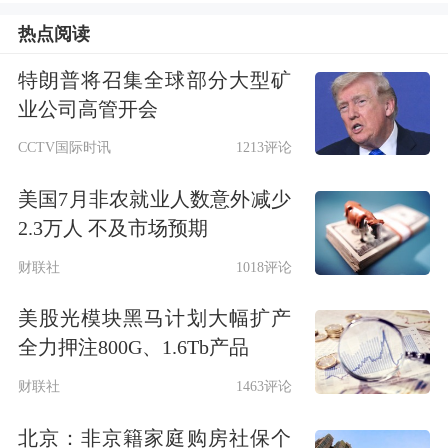
热点阅读
特朗普将召集全球部分大型矿
今日要闻
业公司高管开会
CCTV国际时讯
1213评论
定了！长鑫科技7月16日新股申购
美国7月非农就业人数意外减少
2026年7月9日，备受瞩目的
长鑫科技
披
2.3万人 不及市场预期
露科创板上市招股意向书及《发行安排
财联社
1018评论
及初步询价公告》，正式启动科创板
美股光模块黑马计划大幅扩产
IPO发行程序。据公告，公司新股网下
全力押注800G、1.6Tb产品
申购日和网上申购日均为2026年7月16
财联社
1463评论
日。
北京：非京籍家庭购房社保个