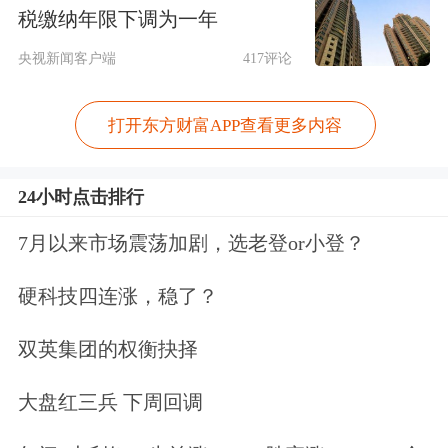
税缴纳年限下调为一年
国家统计局：6月CPI同比上涨1% PPI
央视新闻客户端
417评论
同比上涨4.1%
打开东方财富APP查看更多内容
2026年6月份，全国居民消费价格同比
上涨1.0%。其中，城市上涨1.0%，农村
24小时点击排行
上涨0.8%；食品价格下降1.6%，非食品
7月以来市场震荡加剧，选老登or小登？
价格上涨1.5%；消费品价格上涨1.1%，
服务价格上涨0.8%。1—6月平均，全国
硬科技四连涨，稳了？
居民消费价格比上年同期上涨1.0%。
双英集团的权衡抉择
9部门支持加快零售业创新发展
大盘红三兵 下周回调