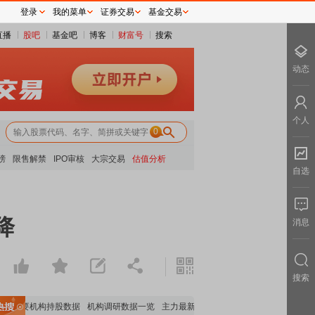
登录
我的菜单
证券交易
基金交易
直播
股吧
基金吧
博客
财富号
搜索
动态
个人
0
榜
限售解禁
IPO审核
大宗交易
估值分析
自选
降
消息
搜索
重要机构持股数据
机构调研数据一览
主力最新动向
上市公司限售股解禁一览