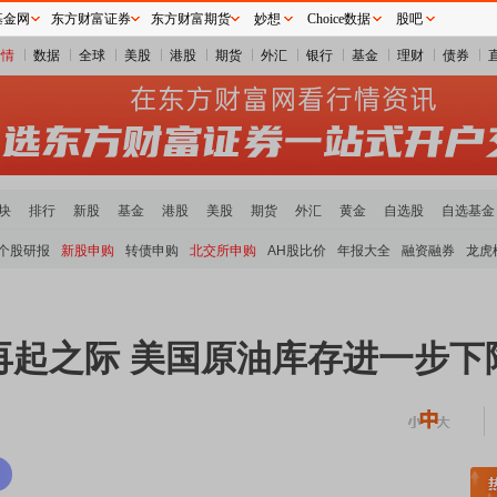
基金网
东方财富证券
东方财富期货
妙想
Choice数据
股吧
行情
数据
全球
美股
港股
期货
外汇
银行
基金
理财
债券
块
排行
新股
基金
港股
美股
期货
外汇
黄金
自选股
自选基金
个股研报
新股申购
转债申购
北交所申购
AH股比价
年报大全
融资融券
龙虎
再起之际 美国原油库存进一步下
稀土板块领涨
元件板块走强
半导体板块活跃
沪深资金流向
A股估值分析全览