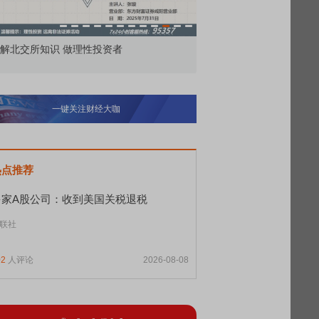
解北交所知识 做理性投资者
市价委托那么多种，究竟
一键关注财经大咖
热点推荐
多家A股公司：收到美国关税退税
联社
02
人评论
2026-08-08