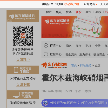
网站首页
加收藏
移动客户端
东方财富
天天
财经
焦点
股票
新股
期指
期权
关
闭
行情中心
指数
期指
期权
个股
板
数据中心
资金流向
主力排名
板块资金
首页
>
财经频道
>
正文
霍尔木兹海峡硝烟
2026年07月08日 15:19
来源： 财联社
AI妙想为你解读全文 APP内免费阅读