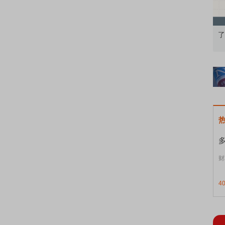
果：A股再平衡的
债券知识通识：从基础认知到特色品种
了
财
4