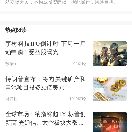
站立场无关，不构成投资建议。据此操作，风险自担。
热点阅读
宇树科技IPO倒计时 下周一启
动申购！受益股曝光
数据宝
911评论
特朗普宣布：将向关键矿产和
电池项目投资30亿美元
财联社
1010评论
全球市场：纳指涨超1% 标普创
新高 光通信、太空板块大涨 ...