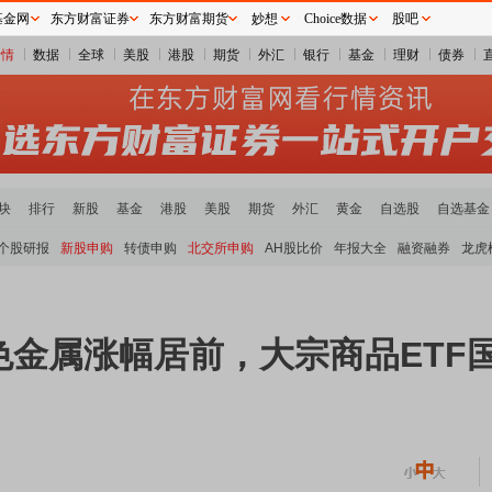
基金网
东方财富证券
东方财富期货
妙想
Choice数据
股吧
行情
数据
全球
美股
港股
期货
外汇
银行
基金
理财
债券
块
排行
新股
基金
港股
美股
期货
外汇
黄金
自选股
自选基金
个股研报
新股申购
转债申购
北交所申购
AH股比价
年报大全
融资融券
龙虎
属涨幅居前，大宗商品ETF国联安