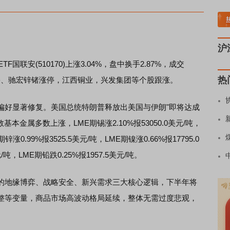
煤炭板块领涨
贵金属板块走强
半导体板
沪
F国联安(510170)上涨3.04%，盘中换手2.87%，成交
热
钼股份、驰宏锌锗涨停，江西铜业，兴发集团等个股跟涨。
好显著修复。美国总统特朗普释放出美国与伊朗"即将达成
本金属多数上涨，LME期锡涨2.10%报53050.0美元/吨，
锌涨0.99%报3525.5美元/吨，LME期镍涨0.66%报17795.0
/吨，LME期铅跌0.25%报1957.5美元/吨。
地缘博弈、战略安全、新兴需求三大核心逻辑，下半年将
整等变量，商品市场高波动格局延续，整体无需过度悲观，