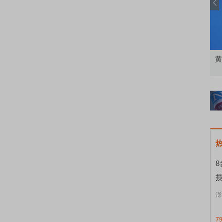
业动态，知识学习
黄金凭什么成为全球第一大官方储备资产？
一
揽
澎
7