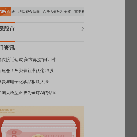
块活跃
沪深资金流向
A股估值分析全览
重要机构持股数据
机构调研数据一览
深股市
门资讯
协议接近达成 美方再提“倒计时”
新建仓！外资最新潜伏这23股
煤炭与电子化学品板块大涨
中国大模型正成为全球AI的鲇鱼