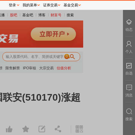
登录
我的菜单
证券交易
基金交易
直播
股吧
基金吧
博客
财富号
搜索
动态
个人
0
榜
限售解禁
IPO审核
大宗交易
估值分析
自选
(510170)涨超
消息
搜索