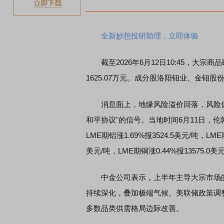
全新妙想投研助理，立即体验
截至2026年6月12日10:45，大宗商品ET
1625.07万元。成分股洛阳钼业、金
消息面上，地缘风险溢价回落，风险偏
和平协议"的信号。当地时间6月11日，伦敦基
LME期铝涨1.69%报3524.5美元/吨，LME期
美元/吨，LME期铜涨0.44%报13575.0美元
中金公司表示，上半年主导大宗市场的
持续深化，叠加极端气候、美联储政策调
多数品类供需格局边际改善。