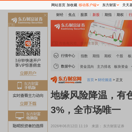
网站首页
加收藏
移动客户端
东方财富
天天
财经
焦点
股票
新股
期指
期权
关
闭
行情中心
指数
期指
期权
个股
板
数据中心
资金流向
主力排名
板块资金
首页
>
财经频道
>
正文
地缘风险降温，有色金
3%，全市场唯一
2026年06月12日 11:19
来源： 东方财富证券