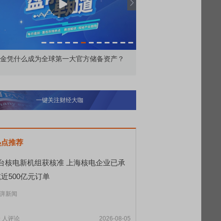
周行情回顾（8.3-7）
REDMI K90 至尊版 新
一键关注财经大咖
热点推荐
8台核电新机组获核准 上海核电企业已承
近500亿元订单
湃新闻
9
人评论
2026-08-05