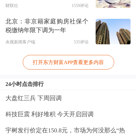
制造业PPI同比增幅持续扩大；展望后
财联社
1559评论
市，出口韧性与AI需求支撑工业品价
北京：非京籍家庭购房社保个
格，反内卷政策优化供给结构，通胀有
税缴纳年限下调为一年
望延续上行趋势，推荐关注半导体等细
央视新闻客户端
535评论
分领域。
打开东方财富APP查看更多内容
此外，全球半导体硅片价格进入上行通
道，信越化学、SUMCO等国际巨头同
24小时点击排行
步上调12英寸产品报价，AI/HPC专用
大盘红三兵 下周回调
硅片涨幅尤为突出。国盛证券分析，本
科技巨震 利好堆积 今天开启回调
轮涨价由AI芯片需求高增、新能源车渗
宇树发行价定在150.8元，市场为何没那么“热
透率提升及晶圆厂资本开支创历史新高