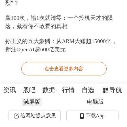
烈”？
共同驱动，而供给端受制于18-24个月
赢100次，输1次就清零：一个投机天才的陨
扩产周期与技术壁垒，难以快速响应；
落，藏着你不敢看的真相
叠加能源与人工成本上升，价格支撑强
孙正义的五大豪赌：从ARM大赚超15000亿，
劲，行业迈入量价齐升周期。
押注OpenAI超600亿美元
场内ETF方面，截至2026年6月11日
点击查看更多内容
09:57，中证半导体材料设备主题指数
(931743)强势上涨4.57%，半导体设备
资讯
股吧
数据
行情
自选
导航
ETF广发(560780)上涨4.35%， 冲击3连
触屏版
电脑版
涨。成份股神工股份上涨13.88%，盛美
给网站提点意见
下载App
上海上涨11.20%，康强电子，富创精密