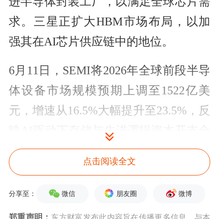
进半导体封装工厂，以满足全球芯片需
求。三星正扩大HBM市场布局，以加
强其在AI芯片供应链中的地位。
6月11日，SEMI将2026年全球前段半导
体设备市场规模预期上调至1522亿美
元，增速从16.5%大幅提升至23.5%，反
映AI驱动下存储与先进逻辑资本开支全
面超预期。近日，世界半导体贸易统计
点击阅读全文
组织（WSTS）发布了2026年春季半导
体市场预测报告，大幅上调了对2026年
微信
朋友圈
微博
分享至：
及2027年全球半导体行业的增长预期。
郑重声明：
东方财富发布此内容旨在传播更多信息，与本