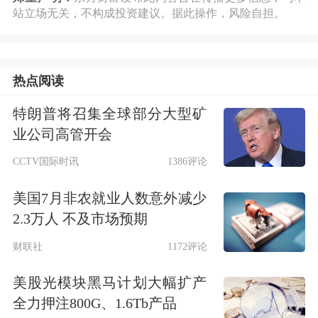
站立场无关，不构成投资建议。据此操作，风险自担。
数据显示，得益于2025年底及2026年初
异常强劲的市场表现，WSTS预计2026
年全球半导体市场将实现同比90%的增
热点阅读
长，总规模达到1.51万亿美元。
特朗普将召集全球部分大型矿
业公司高管开会
5月全球半导体销售额同比增幅扩大，
CCTV国际时讯
1386评论
AI算力与存力需求持续拉动TMT硬件景
美国7月非农就业人数意外减少
气度，通信工具类CPI同比涨幅扩大至
2.3万人 不及市场预期
6.6%。招商证券指出，当前半导体涨价
财联社
1172评论
已从存储、CPU蔓延至功率、模拟、
美股光模块黑马计划大幅扩产
MCU等领域，叠加原材料成本上行，
全力押注800G、1.6Tb产品