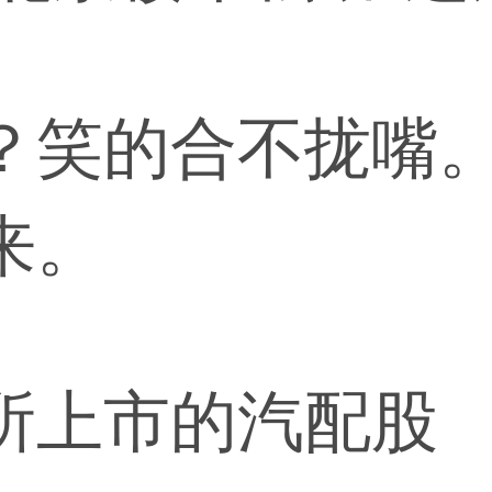
？笑的合不拢嘴
来。
所上市的汽配股