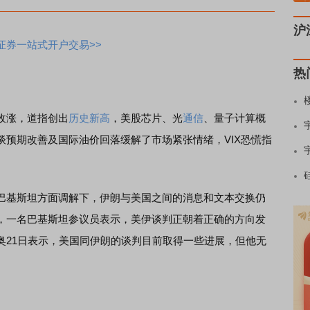
沪
证券一站式开户交易>>
热
收涨，道指创出
历史新高
，美股芯片、光
通信
、量子计算概
谈预期改善及国际油价回落缓解了市场紧张情绪，VIX恐慌指
基斯坦方面调解下，伊朗与美国之间的消息和文本交换仍
，一名巴基斯坦参议员表示，美伊谈判正朝着正确的方向发
奥21日表示，美国同伊朗的谈判目前取得一些进展，但他无