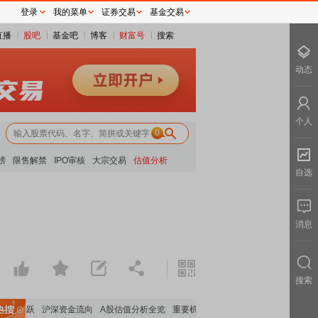
登录
我的菜单
证券交易
基金交易
直播
股吧
基金吧
博客
财富号
搜索
动态
个人
0
榜
限售解禁
IPO审核
大宗交易
估值分析
自选
消息
搜索
块活跃
沪深资金流向
A股估值分析全览
重要机构持股数据
机构调研数据一览
主