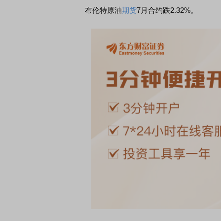
布伦特原油
期货
7月合约跌2.32%。
经早知道：CRO领涨，有亮点有分化
午间论市