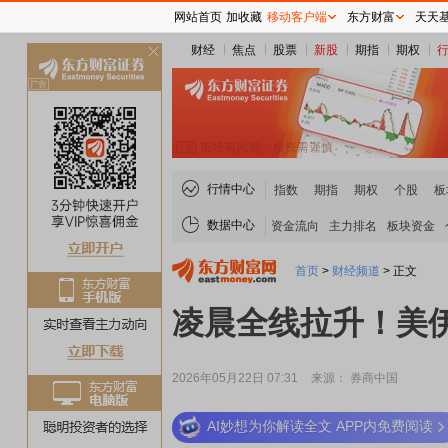
网站首页
加收藏
移动客户端
东方财富
天天
财经
焦点
股票
新股
期指
期权
关
闭
行情中心
指数
期指
期权
个股
板
数据中心
资金流向
主力排名
板块资金
首页
>
财经频道
>
正文
凌晨全线拉升！美
2026年05月22日 07:31
来源： 券商中国
AI妙想为你解读全文 APP内免费阅读