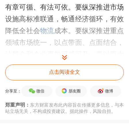
有章可循、有法可依。要纵深推进市场
设施高标准联通，畅通经济循环，有效
降低全社会
物流
成本。要纵深推进重点
领域市场统一，以点带面、点面结合，
让群众和企业更加可感可及。要以更大
力度打通卡点堵点，破除各种显性和隐
点击阅读全文
性壁垒，充分释放市场活力和潜能。
微信
朋友圈
微博
分享至：
会议指出，应急管理关乎人民群众生命
郑重声明：
东方财富发布此内容旨在传播更多信息，与本
财产安全，关乎改革发展稳定大局。要
站立场无关，不构成投资建议。据此操作，风险自担。
适应新形势新要求，加快建设现代化应