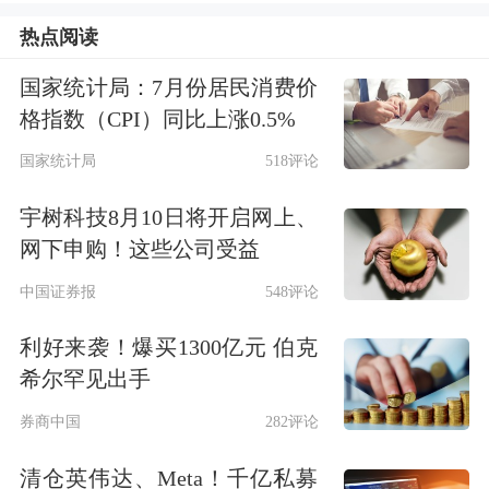
急体系，深化应急管理改革创新，完善
热点阅读
协同应对机制，推动构建大安全大应急
国家统计局：7月份居民消费价
格局。要突出风险源头管控，加强监测
格指数（CPI）同比上涨0.5%
预报预警，提升本质安全水平，加快治
国家统计局
518评论
理模式向事前预防转型。要优化应急力
宇树科技8月10日将开启网上、
量布局，强化全要素支撑，夯实基层应
网下申购！这些公司受益
急基础，统筹落实好人防、技防、工程
中国证券报
548评论
防、管理防等措施。要全链条推动重点
利好来袭！爆买1300亿元 伯克
行业领域安全整治，压紧压实各级各方
希尔罕见出手
面责任，切实形成齐抓共管、协同联动
券商中国
282评论
的良好局面。
清仓英伟达、Meta！千亿私募