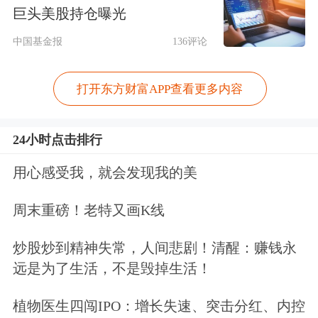
巨头美股持仓曝光
会议讨论并原则通过《中华人民共和国
中国基金报
136评论
中国人民银行法（修订草案）》，决定
将草案提请全国人大常委会审议。会议
打开东方财富APP查看更多内容
指出，修订中国人民银行法是完善我国
金融法律体系的基础工程。要加强金融
24小时点击排行
法治建设，加快完善中央银行制度，依
用心感受我，就会发现我的美
法全面履行好中央银行职责。
周末重磅！老特又画K线
会议还研究了其他事项。
炒股炒到精神失常，人间悲剧！清醒：赚钱永
远是为了生活，不是毁掉生活！
植物医生四闯IPO：增长失速、突击分红、内控