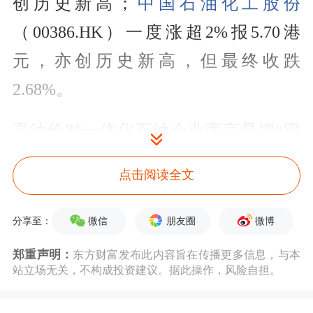
创历史新高；
中国石油化工股份
（00386.HK）一度涨超2%报5.70港
元，亦创历史新高，但最终收跌
2.68%。
高油价对一体化石油企业而言是把“双
刃剑”：上游勘探开发盈利增高的同
点击阅读全文
时，下游炼化会因原料成本上升承压。
三家公司中，中国石油的核心资产集中
微信
朋友圈
微博
分享至：
在油气田的勘探、开发与生产，以往的
郑重声明：
东方财富发布此内容旨在传播更多信息，与本
站立场无关，不构成投资建议。据此操作，风险自担。
业绩更偏向上游驱动；中国石化则是全
球最大炼油企业、第二大化工公司；与