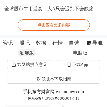
注焦点。分析人士认为，战事持续时间
全球股市牛市盛宴，大A只会迟到不会缺席
越长，国际油价涨势将越持久。如果霍
点击查看更多内容
尔木兹海峡关闭，油价可能涨至每桶
100美元以上。
资讯
股吧
数据
行情
自选
导航
由于中东冲突未见缓和，3月3日国际油
触屏版
电脑版
价再现大幅上涨。截至发稿，国际两大
给网站提点意见
下载App
基准原油
期货
均涨超7%，其中布伦特
油价已逼近84美元/桶，创2024年7月以
低版本下载指南
来新高。与此同时，欧洲
天然气
价格继
手机东方财富网 eastmoney.com
续飙升，截至目前，欧洲气价风向标、
网站备案号:沪ICP备05006054号-11