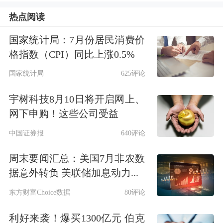
另外两家一体化巨无霸不同，中国海油
热点阅读
是纯上游企业，业绩波动与国际油价走
国家统计局：7月份居民消费价
势的关联性最强。
格指数（CPI）同比上涨0.5%
国家统计局
625评论
摩根大通
在其最新研报中分析称，本轮
宇树科技8月10日将开启网上、
油价上行更多体现为短期地缘风险溢
网下申购！这些公司受益
价，而非供需格局出现持续性收紧。其
中国证券报
640评论
基准情景是约一周的高波动与轻微供应
周末要闻汇总：美国7月非农数
扰动，并估算约10美元每桶的风险溢价
据意外转负 美联储加息动力...
已计入油价。该行更偏好上游权重高且
东方财富Choice数据
80评论
对现货VLCC运价暴露较低的公司，提
利好来袭！爆买1300亿元 伯克