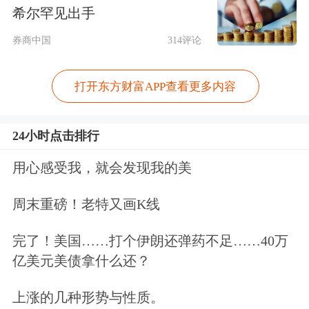
示
物流
成本上升可能侵蚀炼化企业的利
希尔罕见出手
润率。
券商中国
314评论
据新华社报道，美国和以色列日前对伊
打开东方财富APP查看更多内容
朗发动军事打击，战事仍在持续且有蔓
延迹象。对伊朗动武是继委内瑞拉后，
24小时点击排行
美国今年对主要产油国实施的第二次重
用心感受我，就会发现我的美
大军事行动，但这一次的全球市场影响
周末重磅！老特又画K线
远大于前者。由于伊朗石油产能高于委
完了！美国……打个伊朗还弹药不足……40万
内瑞拉且对霍尔木兹海峡这一全球能源
亿美元美债拿什么还？
运输“命门”有重要影响力，美以伊战事
上涨的几种形势与性质。
持续下的石油供应问题成为全球市场关