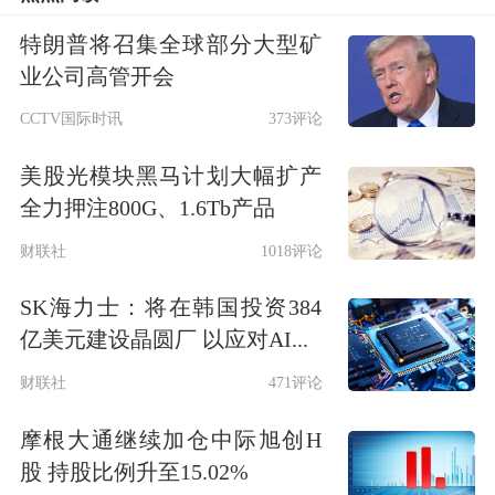
特朗普将召集全球部分大型矿
业公司高管开会
CCTV国际时讯
373评论
美股光模块黑马计划大幅扩产
公开资料显示，周磊出生于1978年7
全力押注800G、1.6Tb产品
月，工商管理硕士学位。他深耕上海国
财联社
1018评论
资金融领域超20年，履历覆盖国资管
SK海力士：将在韩国投资384
理、
信托
、券商等多个核心金融领域，
亿美元建设晶圆厂 以应对AI...
兼具
综合
管理与专业运营能力。
财联社
471评论
他曾任上海国际集团
资产管理
有限公司
摩根大通继续加仓中际旭创H
股 持股比例升至15.02%
融资安排总部总经理、项目开发副总