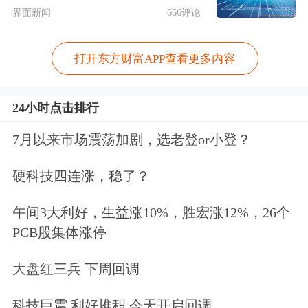
界面新闻
666评论
监，上海爱建信托投资有限责任公司副
总经理、风控合规负责人、总经理、董
打开东方财富APP查看更多内容
事，上海国有资产经营有限公司副总经
理、总经理、副董事长、董事长，上海
24小时点击排行
国际集团有限公司投资总监，国泰君安
7月以来市场震荡加剧，选老登or小登？
证券股份有限公司董事、董事会审计委
硬科技四连涨，稳了？
员会委员等职务。
午间3大利好，生益涨10%，胜宏涨12%，26个
周磊现任申能（集团）有限公司副总
PCB股集体涨停
裁、东方证券党委书记。今年2月24
大盘红三兵 下周回调
日，东方证券召开内部大会宣布周磊出
科技巨震 利好堆积 今天开启回调