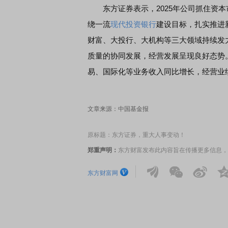
东方证券表示，2025年公司抓住资本
绕一流
现代投资
银行
建设目标，扎实推进
席连线｜东方财富证券陈果：A股再平衡的
债券知识通识：从基础认
财富、大投行、大机构等三大领域持续发
，将吹向何处
质量的协同发展，经营发展呈现良好态势
易、国际化等业务收入同比增长，经营业
文章来源：中国基金报
原标题：东方证券，重大人事变动！
郑重声明：
东方财富发布此内容旨在传播更多信息，
东方财富网