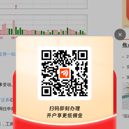
焦
证券一站式开户交易>>
事变动。
方证券
召开内部大会，宣布周磊出任
东方证券
党委书记。此
调任申能集团副总裁。
“国
月，工商管理硕士学位。他深耕上海国资金融领域超20年，履