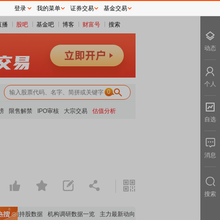
登录
我的菜单
证券交易
基金交易
直播
股吧
基金吧
博客
财富号
搜索
动态
个人
0
榜
限售解禁
IPO审核
大宗交易
估值分析
自选
消息
搜索
要机构持股数据
机构调研数据一览
主力最新动向
上市公司限售股解禁一览
昨日