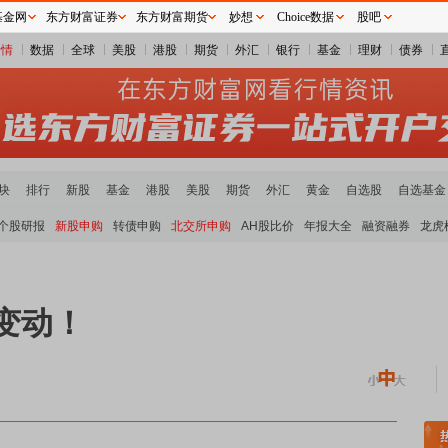
基金网
东方财富证券
东方财富期货
妙想
Choice数据
股吧
行情
数据
全球
美股
港股
期货
外汇
银行
基金
理财
债券
块
排行
新股
基金
港股
美股
期货
外汇
黄金
自选股
自选基金
个股研报
新股申购
转债申购
北交所申购
AH股比价
年报大全
融资融券
龙虎
变动！
土板块领涨
元件板块走强
半导体板块活跃
沪深资金流向
A股估值分析全览
重