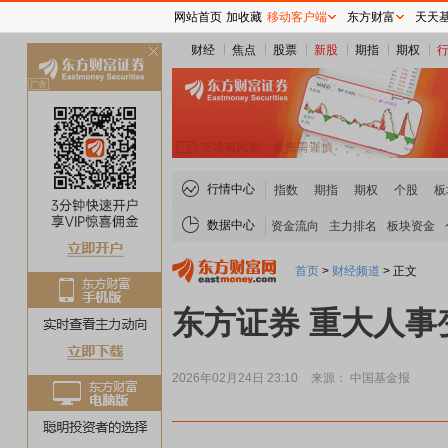
网站首页
加收藏
移动客户端
东方财富
天天
财经
焦点
股票
新股
期指
期权
关
闭
行情中心
指数
期指
期权
个股
板
数据中心
资金流向
主力排名
板块资金
首页
>
财经频道
>
正文
东方证券 重大人事
2026年02月24日 23:10
来源： 中国基金报
稀