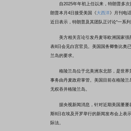
自2025年年初上任以来，特朗普多次
朗普本月4日接受美国《
大西洋
》月刊电话
席连线｜东方财富证券陈果：A股再平衡的
债券知识通识：从基础认
近日表示，特朗普及其团队正讨论“一系列选
，将吹向何处
美方相关言论引发丹麦等欧洲国家强烈
表8日会见白宫官员。美国国务卿鲁比奥
兰岛的要求。
格陵兰岛位于北美洲东北部，是世界第
事务由丹麦政府掌管。美国目前在格陵兰
无权吞并格陵兰岛。
据央视新闻消息，针对近期美国屡屡就
斯8日在埃及开罗举行的新闻发布会上表示
际法。