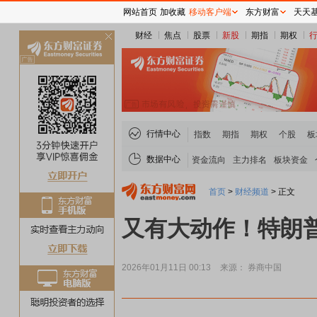
网站首页
加收藏
移动客户端
东方财富
天天
财经
焦点
股票
新股
期指
期权
关
闭
行情中心
指数
期指
期权
个股
板
数据中心
资金流向
主力排名
板块资金
首页
>
财经频道
>
正文
又有大动作！特朗
2026年01月11日 00:13
来源： 券商中国