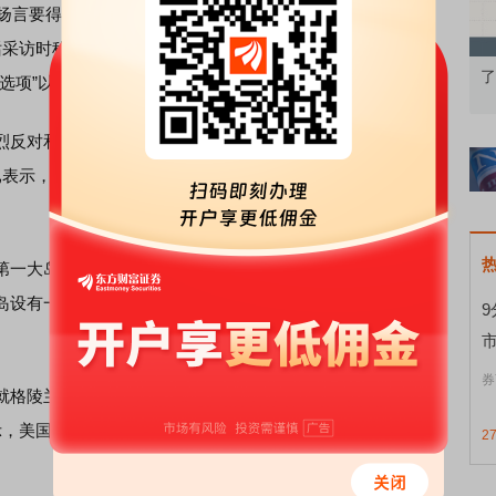
扬言要得到格陵兰岛，并声称不排除动用武力的可能性。特
采访时称，“我们绝对需要格陵兰岛”。白宫新闻秘书莱维特
知到特色品种
了解北交所知识 做理性投资者
市
项”以得到格陵兰岛，包括“购买”和“动用美国军队”。
反对和担忧。据美国媒体报道，丹麦外交官和格陵兰岛代
已表示，他计划下周与丹麦官员会面，讨论美方有关得到格陵
一大岛，也是丹麦自治领地，有高度自治权，国防和外交
岛设有一处军事基地。丹麦首相弗雷泽里克森4日表示，美国
券
格陵兰岛所作的表态，欧盟外交与安全政策高级代表卡拉
，美国对格陵兰岛的威胁“极其令人担忧”，呼吁美国尊重国
2