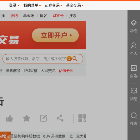
登录
我的菜单
证券交易
基金交易
直播
股吧
基金吧
博客
财富号
搜索
动态
个人
1
榜
限售解禁
IPO审核
大宗交易
估值分析
自选
击
消息
搜索
览
重要机构持股数据
机构调研数据一览
主力最新动向
上市公司限售股解禁一览