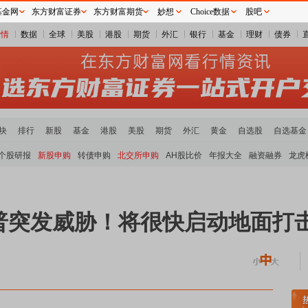
基金网
东方财富证券
东方财富期货
妙想
Choice数据
股吧
行情
数据
全球
美股
港股
期货
外汇
银行
基金
理财
债券
块
排行
新股
基金
港股
美股
期货
外汇
黄金
自选股
自选基金
个股研报
新股申购
转债申购
北交所申购
AH股比价
年报大全
融资融券
龙虎
普突发威胁！将很快启动地面打
稀土板块领涨
元件板块走强
半导体板块活跃
沪深资金流向
A股估值分析全