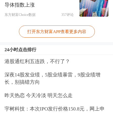
章程和基本治理架构；规范控股股东、
导体指数上涨
实际控制人的行为；压实董事高管的忠
东方财富Choice数据
357评论
实勤勉义务、健全公司的激励与约束机
制；明确独立董事、董事会秘书的职责
打开东方财富APP查看更多内容
定位，发挥公司内设机构的监督制约作
24小时点击排行
用；规范股东质押股票、委托表决权、
港股通红利五连跌，不行了？
代持股份等行为。
深夜14股发业绩，5股业绩暴雷，9股业绩增
“公司治理一直是上市公司监管的重点
长，别搞错方向
内容，作为上市公司，建立健全公司治
昨天热恋 今天冷淡 明天怎么走
理机制，实现效率和安全的平衡，是企
业从优秀到卓越的重要保障。”业内人
宇树科技：本次IPO发行价格150.8元，网上申