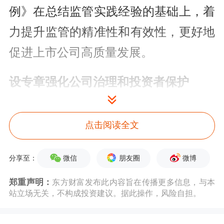
例》在总结监管实践经验的基础上，着
力提升监管的精准性和有效性，更好地
促进上市公司高质量发展。
设专章强化公司治理和投资者保护
《监管条例》是一部全面规范上市公司
点击阅读全文
及相关各方行为的基础性法规，既覆盖
全面又突出重点。一方面，涉及公司从
微信
朋友圈
微博
分享至：
上市后到退市前公司治理、信息披露、
郑重声明：
东方财富发布此内容旨在传播更多信息，与本
并购重组、分红回购、市值管理、破产
站立场无关，不构成投资建议。据此操作，风险自担。
重整、股票退市等各项与资本市场有关