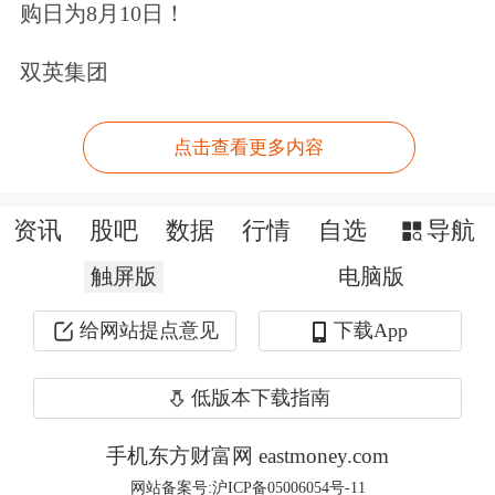
购日为8月10日！
士指出，大量关于上市公司治理的要求
集中在证监会和证券交易所层面的规
双英集团
则，位阶较低，《监管条例》细化补充
点击查看更多内容
了《公司法》和《证券法》有关要求，
对上市公司章程条款进行规范，加强自
资讯
股吧
数据
行情
自选
导航
治约束，压实董事高管、独立董事和董
触屏版
电脑版
秘的职责，促进各方归位尽责。
给网站提点意见
下载App
《监管条例》还设了“保护投资者”的专
低版本下载指南
章，推动上市公司提升投资价值，明确
上市公司及相关各方促进提升投资价值
手机东方财富网 eastmoney.com
网站备案号:沪ICP备05006054号-11