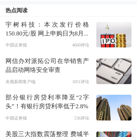
的活动；另一方面，各部分规范坚持以
热点阅读
问题为导向，努力夯实资本市场高质量
宇树科技：本次发行价格
发展的基础。
150.80元/股 网上申购日为8月...
中国证券报
4660评论
在公司治理规范方面，《监管条例》设
网信办对派拓公司在华销售产
专章将上市公司的治理作为规范重点，
品启动网络安全审查
在关注基本治理架构，对上市公司章
央视新闻客户端
1051评论
程、组织机构设置及职权划分等作出针
部分银行房贷利率降至“2字
对性规定的同时，又抓住“关键少数”，
头”！有银行房贷利率低于2.8%
直接规范控股股东、实际控制人及董事
中国证券报
536评论
高管的行为。具体包括规范上市公司的
美股三大指数震荡整理 费城半