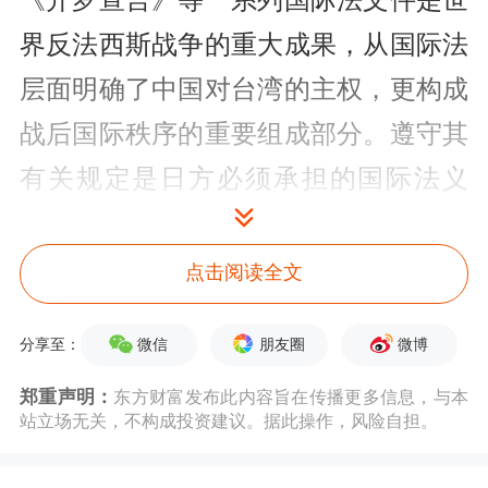
《开罗宣言》等一系列国际法文件是世
界反法西斯战争的重大成果，从国际法
层面明确了中国对台湾的主权，更构成
战后国际秩序的重要组成部分。遵守其
有关规定是日方必须承担的国际法义
务。
点击阅读全文
日本首相高市早苗的涉台错误言论干涉
中国内政，向“台独”分裂势力发出错误
微信
朋友圈
微博
分享至：
信号，危害台海和平稳定。我们敦促日
郑重声明：
东方财富发布此内容旨在传播更多信息，与本
方深刻反省历史罪责，收回错误言论，
站立场无关，不构成投资建议。据此操作，风险自担。
停止干涉中国内政，以实际行动恪守一