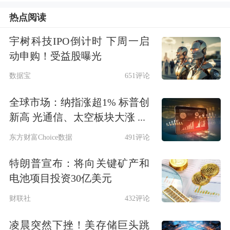
个中国原则和对华政治承诺。
热点阅读
国台办：若“台独”势力胆敢突破红线
宇树科技IPO倒计时 下周一启
动申购！受益股曝光
我们必将迎头痛击
数据宝
651评论
有记者问：赖清德近日鼓吹确立“一国
全球市场：纳指涨超1% 标普创
两制台湾方案”是台湾社会不可触碰之
新高 光通信、太空板块大涨 ...
红线，声称要在此基础上对岛内政党、
东方财富Choice数据
491评论
法人团体、民间社团等与大陆交流及政
特朗普宣布：将向关键矿产和
治对话进行管控。对此有何评论?
电池项目投资30亿美元
财联社
432评论
发言人张晗表示，赖清德肆意钳制台湾
凌晨突然下挫！美存储巨头跳
民众参与两岸的交流自由，粗暴剥夺
老