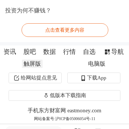
投资为何不赚钱？
张晗强调，台湾问题是中国核心利益中
的核心，事关14亿多中国人民的民族感
点击查看更多内容
情，是绝对不容逾越的红线。如果“台
独”分裂势力胆敢突破红线，我们必将
资讯
股吧
数据
行情
自选
导航
断然出手迎头痛击，我们将继续在坚持
触屏版
电脑版
一个中国原则的基础上，同台湾政党团
给网站提点意见
下载App
体和各界人士，就两岸关系和国家统一
低版本下载指南
问题广泛交换意见，开展深入协商，共
同推动两岸关系和平发展，推进祖国统
手机东方财富网 eastmoney.com
网站备案号:沪ICP备05006054号-11
一大业。