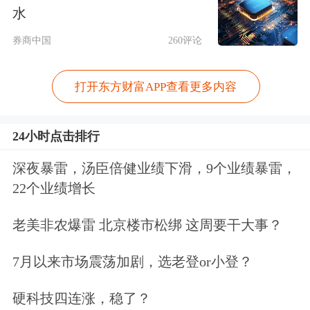
水
百姓
追求更加美好生活的权利，充分暴
券商中国
260评论
露其“恐怖政治”、“绿色独裁”的本
质。“一国两制”是一个和平的方案、民
打开东方财富APP查看更多内容
主的方案、善意的方案、共赢的方案。
24小时点击排行
统一后有强大祖国做后盾，台湾同胞民
生福祉会更好、发展空间会更大，更加
深夜暴雷，汤臣倍健业绩下滑，9个业绩暴雷，
22个业绩增长
安全、更有尊严，在国际上腰杆会更
硬、底气会更足；台湾将永保太平，民
老美非农爆雷 北京楼市松绑 这周要干大事？
众将安居乐业，台湾同胞将同大陆同胞
7月以来市场震荡加剧，选老登or小登？
一道，共享我们伟大祖国的尊严和荣
硬科技四连涨，稳了？
耀，迎来繁荣稳定的光明未来。