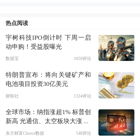
Alphabet将把发债所得用于一般企业用
途，可能包括偿还部分未偿债务。这些
热点阅读
债券将获得穆迪第三高信用等级Aa2评
宇树科技IPO倒计时 下周一启
动申购！受益股曝光
级，预计
标普全球
将给予更高一档的评
数据宝
1059评论
级。
特朗普宣布：将向关键矿产和
此外，Alphabet的美元债券发行由
高
电池项目投资30亿美元
盛
、汇丰、
摩根大通
和
美国银行
等牵
财联社
1324评论
头，欧元债券发行由高盛、汇丰、摩根
全球市场：纳指涨超1% 标普创
大通和法国巴黎银行等牵头。
新高 光通信、太空板块大涨 ...
东方财富Choice数据
548评论
3日当天，谷歌（Nasdaq：GOOGL）股