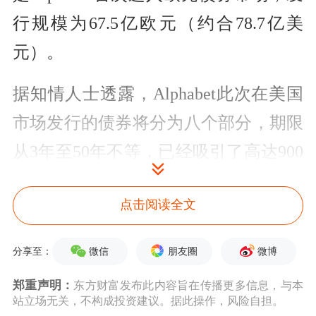
行规模为67.5亿欧元（约合78.7亿美
元）。
据知情人士透露，Alphabet此次在美国
市场发行的债券将分为八个部分，期限
从3年至50年不等，已经吸引了高达900
亿美元的认购订单。其中，期限最长的
点击阅读全文
部分收益率比同期美国国债高出1.07个
百分点，最初的定价指导价差约为1.35
微信
朋友圈
微博
分享至：
个百分点。
郑重声明：
东方财富发布此内容旨在传播更多信息，与本
站立场无关，不构成投资建议。据此操作，风险自担。
穆迪
评级在3日当天的报告中指出，