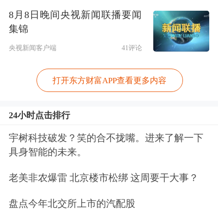
价涨0.9%收于每股283.72美元，总市值
8月8日晚间央视新闻联播要闻
集锦
3.43万亿美元。
央视新闻客户端
41评论
就在近日，Meta也进行了一轮价值300
打开东方财富APP查看更多内容
亿美元的创纪录发债。公司发行了期限
从5年至40年不等的六期债券，由
花旗
24小时点击排行
集团
和
摩根士丹利
牵头，最长期限债券
宇树科技破发？笑的合不拢嘴。进来了解一下
的发行利差较同期美国国债高出1.4个
具身智能的未来。
百分点左右。据知情人士透露，Meta发
老美非农爆雷 北京楼市松绑 这周要干大事？
行的债券已获得约1250亿美元认购订
单。
盘点今年北交所上市的汽配股