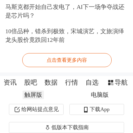
马斯克都开始自己发电了，AI下一场争夺战还
在上周发布的最新财报中，Meta将全年
是芯片吗？
资本支出预期的最低水平提升40亿美
10倍品种，错杀到极致，宋城演艺，文旅演绎
元，全年资本支出预期达到700亿美元
龙头股价竟跌回12年前
至720亿美元之间；谷歌也在年内第二
次上调预期，预计全年资本支出将在
点击查看更多内容
910亿美元至930亿美元之间。
资讯
股吧
数据
行情
自选
导航
近年来，科技公司一直在大规模借债以
触屏版
电脑版
满足AI相关需求。据摩根士丹利预计，
给网站提点意见
下载App
从今年到2028年底，大型科技公司将在
数据中心
等AI基础设施方面投入约3万
低版本下载指南