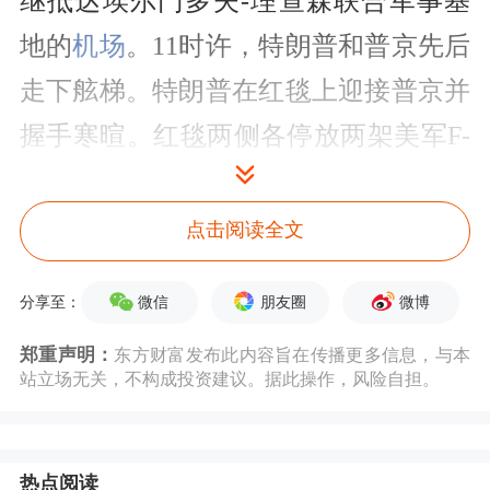
继抵达埃尔门多夫-理查森联合军事基
地的
机场
。11时许，特朗普和普京先后
走下舷梯。特朗普在红毯上迎接普京并
握手寒暄。红毯两侧各停放两架美军F-
22隐形战斗机。
点击阅读全文
特朗普和普京一同登上一个标有“阿拉
斯加2025”的平台握手合影，并未回应
微信
朋友圈
微博
分享至：
现场媒体提问。两人随即一同乘坐美国
郑重声明：
东方财富发布此内容旨在传播更多信息，与本
总统专车前往会场。据俄罗斯媒体报
站立场无关，不构成投资建议。据此操作，风险自担。
道，普京在特朗普邀请下坐上这辆防弹
汽车。
热点阅读