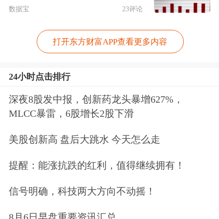
数据宝
23评论
时间15日在美国阿拉斯加州安克雷奇市
埃尔门多夫-理查森联合军事基地举行
打开东方财富APP查看更多内容
会晤。俄罗斯总统新闻局最新消息说，
两人会晤已经结束。俄媒报道说，会晤
24小时点击排行
持续两小时45分钟。
深夜8股发中报，创新药龙头暴增627%，
MLCC暴雷，6股增长2股下滑
美股创新高 盘后大跳水 今天怎么走
提醒：能涨抗跌的红利，值得继续拥有！
信号明确，科技两大方向不动摇！
8月6日早盘重要资讯汇总