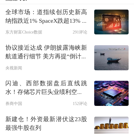
这是自2021年6月以来俄美领导人首次
全球市场：道指续创历史新高
纳指跌近1% SpaceX跌超13% ...
面对面会晤，也是自2015年9月以来俄
东方财富Choice数据
291评论
总统首次踏上美国领土。
协议接近达成 伊朗披露海峡新
航道通行细节 美方再提“倒计...
央视新闻
闪迪、西部数据盘后直线跳
水！存储芯片巨头业绩利空...
相关报道
券商中国
152评论
“普特会”谈近3小时 “大阵仗”有玄机
新建仓！外资最新潜伏这23股
最强牛股在列
俄罗斯总统普京和美国总统特朗普当地