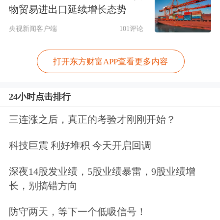
物贸易进出口延续增长态势
央视新闻客户端
101评论
打开东方财富APP查看更多内容
A股开盘后，锂矿股集体大涨，截至午
间收盘，天齐锂业、江特电机、盛新锂
24小时点击排行
能涨停，
中矿资源
、赣锋锂业、
永杉锂
三连涨之后，真正的考验才刚刚开始？
业
大涨超9%，
融捷股份
、
盐湖股份
、
科技巨震 利好堆积 今天开启回调
雅化集团
、
西藏矿业
、
天华新能
等个股
跟涨。港股锂业股亦全线大涨，赣锋锂
深夜14股发业绩，5股业绩暴雷，9股业绩增
长，别搞错方向
业一度暴涨超20%，天齐锂业一度大涨
超18%。
防守两天，等下一个低吸信号！