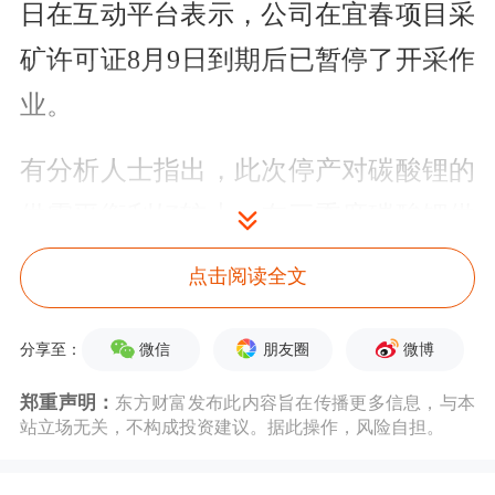
日在互动平台表示，公司在宜春项目采
矿许可证8月9日到期后已暂停了开采作
业。
有分析人士指出，此次停产对碳酸锂的
供需平衡利好较大。在三季度碳酸锂供
需紧平衡的背景下，此次停产或造成单
点击阅读全文
月数千吨的供应缺口。供给扰动叠加传
统补库季节来临，锂价短期反弹空间较
微信
朋友圈
微博
分享至：
大，碳酸锂涨价有望带动锂电产业链整
郑重声明：
东方财富发布此内容旨在传播更多信息，与本
站立场无关，不构成投资建议。据此操作，风险自担。
体价格与盈利的修复。