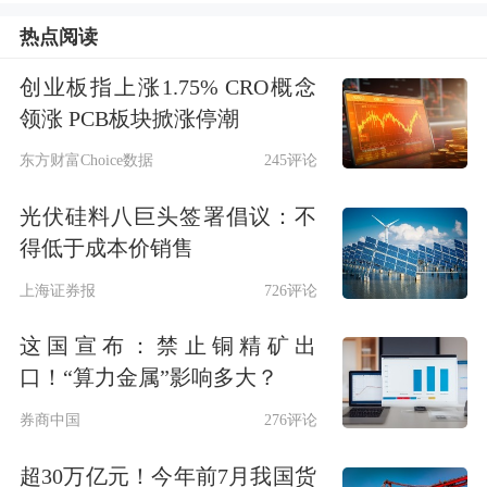
热点阅读
创业板指上涨1.75% CRO概念
领涨 PCB板块掀涨停潮
东方财富Choice数据
245评论
光伏硅料八巨头签署倡议：不
得低于成本价销售
上海证券报
726评论
全线涨停
这国宣布：禁止铜精矿出
8月11日，商品期货开盘，碳酸锂期货
口！“算力金属”影响多大？
所有合约全线涨停。其中主力合约开盘
券商中国
276评论
直接涨停，涨幅为8%，报81000元/吨。
超30万亿元！今年前7月我国货