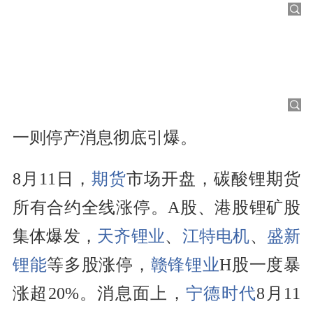
一则停产消息彻底引爆。
8月11日，
期货
市场开盘，碳酸锂期货
所有合约全线涨停。A股、港股锂矿股
集体爆发，
天齐锂业
、
江特电机
、
盛新
锂能
等多股涨停，
赣锋锂业
H股一度暴
涨超20%。消息面上，
宁德时代
8月11