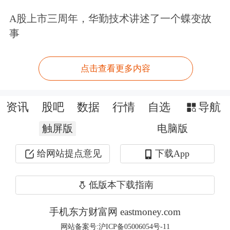
另外，周一早盘澳洲锂矿股也大幅走
A股上市三周年，华勤技术讲述了一个蝶变故
事
强，其中Liontown资源有限公司股价一
度暴涨超22%，Pilbara矿业有限公司大
点击查看更多内容
涨超17%，Mineral资源有限公司涨近
12%。
资讯
股吧
数据
行情
自选
导航
触屏版
电脑版
消息面上，宁德时代8月11日在互动平
台表示，公司在宜春项目采矿许可证8
给网站提点意见
下载App
月9日到期后已暂停了开采作业，正按
低版本下载指南
相关规定尽快办理采矿证延续申请，待
手机东方财富网 eastmoney.com
获得批复后将尽早恢复生产，该事项对
网站备案号:沪ICP备05006054号-11