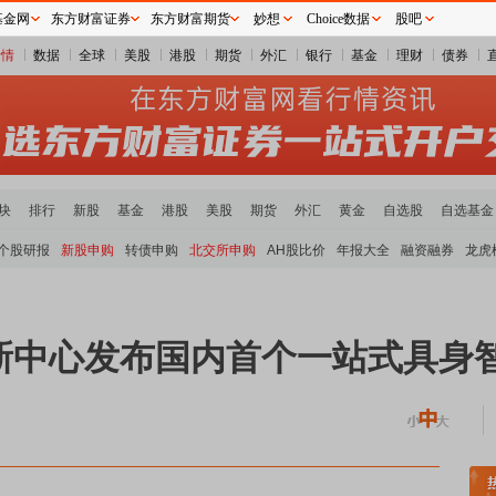
基金网
东方财富证券
东方财富期货
妙想
Choice数据
股吧
行情
数据
全球
美股
港股
期货
外汇
银行
基金
理财
债券
块
排行
新股
基金
港股
美股
期货
外汇
黄金
自选股
自选基金
个股研报
新股申购
转债申购
北交所申购
AH股比价
年报大全
融资融券
龙虎
新中心发布国内首个一站式具身
炭板块领涨
贵金属板块走强
半导体板块活跃
沪深资金流向
A股估值分析全览
重