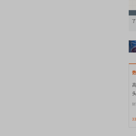
知到特色品种
了解北交所知识 做理性投资者
头
财
3