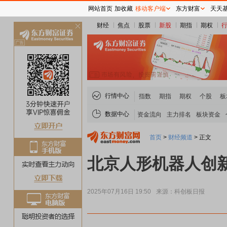
网站首页
加收藏
移动客户端
东方财富
天天
财经
焦点
股票
新股
期指
期权
关
闭
行情中心
指数
期指
期权
个股
板
数据中心
资金流向
主力排名
板块资金
首页
>
财经频道
>
正文
北京人形机器人创
2025年07月16日 19:50
来源：科创板日报
煤