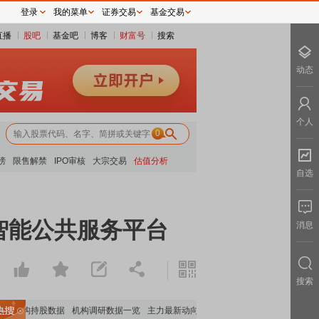
登录
我的菜单
证券交易
基金交易
直播
股吧
基金吧
博客
财富号
搜索
动态
个人
0
榜
限售解禁
IPO审核
大宗交易
估值分析
自选
智能公共服务平台
消息
搜索
要机构持股数据
机构调研数据一览
主力最新动向
上市公司限售股解禁一览
昨日