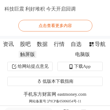
3月31日，汽车行业A股上市公司平均
科技巨震 利好堆积 今天开启回调
户均持有流通股市值为31.21万元。其
点击查看更多内容
中，25.70%的公司户均持有流通股市值
在13.5万~23万区间内。
资讯
股吧
数据
行情
自选
导航
汽车行业户均流通市值分布
触屏版
电脑版
给网站提点意见
下载App
低版本下载指南
手机东方财富网 eastmoney.com
网站备案号:沪ICP备05006054号-11