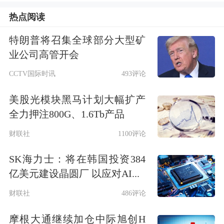
43.41%。
热点阅读
股东户数及股价
特朗普将召集全球部分大型矿
业公司高管开会
CCTV国际时讯
493评论
美股光模块黑马计划大幅扩产
全力押注800G、1.6Tb产品
财联社
1100评论
SK海力士：将在韩国投资384
股东户数与股本
亿美元建设晶圆厂 以应对AI...
财联社
486评论
截至2025年3月31日，公司最新总股本
为11.75亿股，且均为流通股。户均持
摩根大通继续加仓中际旭创H