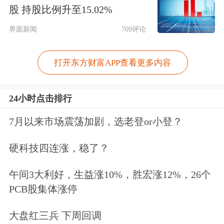
股 持股比例升至15.02%
有流通股数量由上期的2.84万股上升至
界面新闻
709评论
3.32万股，户均流通市值67.02万元。
打开东方财富APP查看更多内容
户均持股金额
24小时点击排行
7月以来市场震荡加剧，选老登or小登？
硬科技四连涨，稳了？
午间3大利好，生益涨10%，胜宏涨12%，26个
PCB股集体涨停
中国重汽户均持有流通市值高于行业平
大盘红三兵 下周回调
均水平。根据Choice数据，截至2025年