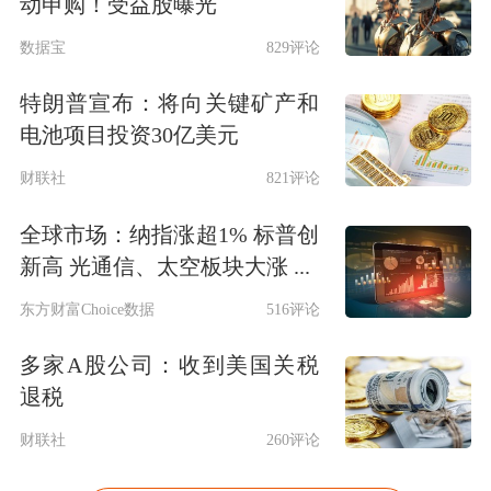
动申购！受益股曝光
数据宝
829评论
特朗普宣布：将向关键矿产和
电池项目投资30亿美元
财联社
821评论
全球市场：纳指涨超1% 标普创
新高 光通信、太空板块大涨 ...
东方财富Choice数据
516评论
多家A股公司：收到美国关税
退税
财联社
260评论